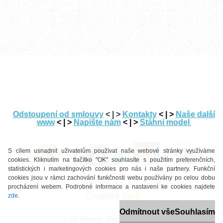
---
Odstoupení od smlouvy
< | >
Kontakty
< | >
Naše další
www
< | >
Napište nám
< | >
Stáhni model
-
S cílem usnadnit uživatelům používat naše webové stránky využíváme
cookies. Kliknutím na tlačítko "OK" souhlasíte s použitím preferenčních,
statistických i marketingových cookies pro nás i naše partnery. Funkční
cookies jsou v rámci zachování funkčnosti webu používány po celou dobu
procházení webem. Podrobné informace a nastavení ke cookies najdete
zde
.
Odmítnout vše
Souhlasím
© Jiří Veloch
a -
Papermanie.cz -
2026