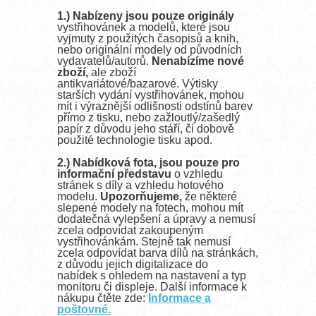
--
1.)
Nabízeny jsou pouze originály
vystřihovánek a modelů, které jsou
vyjmuty z použitých časopisů a knih,
nebo originální modely od původních
vydavatelů/autorů.
Nenabízíme nové
zboží,
ale zboží
antikvariátové/bazarové. Výtisky
starších vydání vystřihovánek, mohou
mít i výraznější odlišnosti odstínů barev
přímo z tisku, nebo zažloutlý/zašedlý
papír z důvodu jeho stáří, či dobově
použité technologie tisku apod.
2.) Nabídková fota, jsou pouze pro
informační představu
o vzhledu
stránek s díly a vzhledu hotového
modelu.
Upozorňujeme,
že některé
slepené modely na fotech, mohou mít
dodatečná vylepšení a úpravy a nemusí
zcela odpovídat zakoupeným
vystřihovánkám. Stejně tak nemusí
zcela odpovídat barva dílů na stránkách,
z důvodu jejich digitalizace do
nabídek
s ohledem na nastavení a typ
monitoru či displeje. Další informace k
nákupu čtěte zde:
Informace a
poštovné.