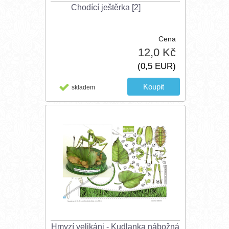
Chodící ještěrka [2]
Cena
12,0 Kč
(0,5 EUR)
skladem
Hmyzí velikáni - Kudlanka nábožná