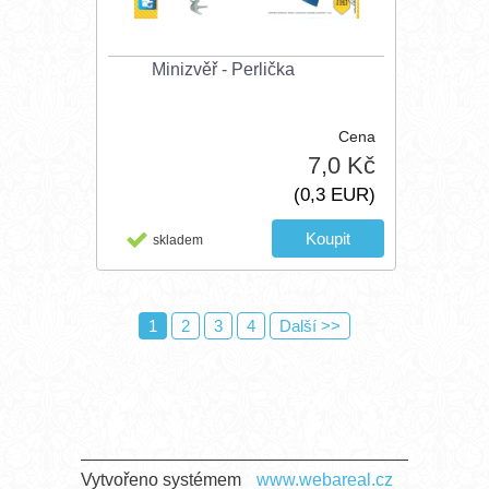
Minizvěř - Perlička
Cena
7,0 Kč
(0,3 EUR)
skladem
1
2
3
4
Další >>
Vytvořeno systémem
www.webareal.cz