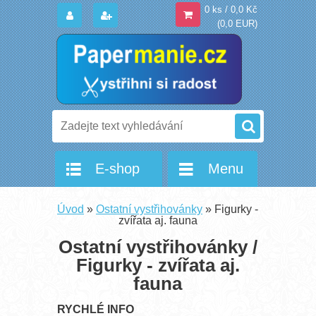
0 ks / 0,0 Kč
(0,0 EUR)
E-shop
Menu
Úvod
»
Ostatní vystřihovánky
»
Figurky -
zvířata aj. fauna
Ostatní vystřihovánky /
Figurky - zvířata aj.
fauna
--
RYCHLÉ INFO