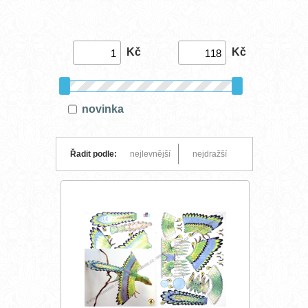
Kč
Kč
novinka
Řadit podle:
nejlevnější
nejdražší