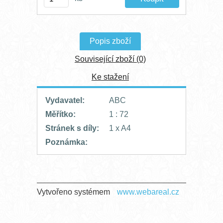
Popis zboží
Související zboží (0)
Ke stažení
Vydavatel:
ABC
Měřítko:
1 : 72
Stránek s díly:
1 x A4
Poznámka:
Vytvořeno systémem
www.webareal.cz