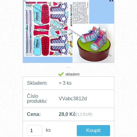
skladem
Skladem:
> 3 ks
Číslo
VVabc3812d
produktu:
Cena:
28,0 Kč
(1,2 EUR)
ks