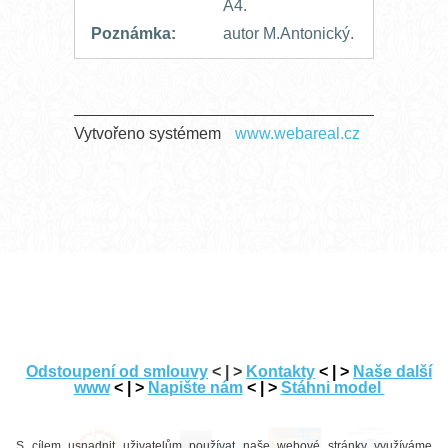
A4.
Poznámka:
autor M.Antonický.
Vytvořeno systémem
www.webareal.cz
---
Odstoupení od smlouvy
< | >
Kontakty
< | >
Naše další
www
< | >
Napište nám
< | >
Stáhni model
-
S cílem usnadnit uživatelům používat naše webové stránky využíváme