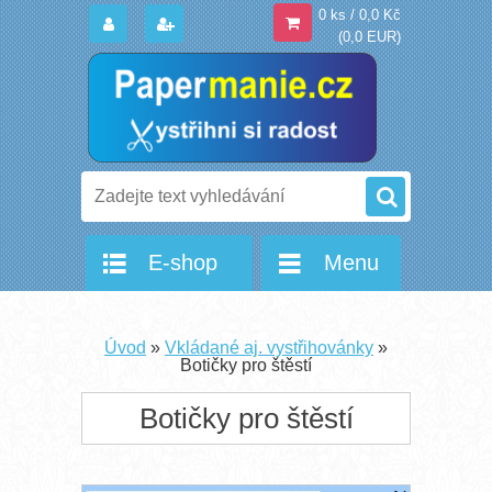
0 ks / 0,0 Kč
(0,0 EUR)
E-shop
Menu
Úvod
»
Vkládané aj. vystřihovánky
»
Botičky pro štěstí
Botičky pro štěstí