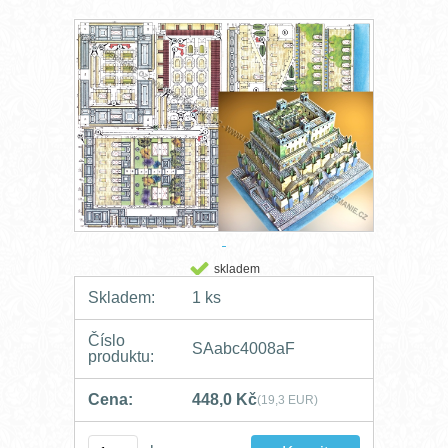
skladem
Skladem:
1 ks
Číslo
SAabc4008aF
produktu:
Cena:
448,0 Kč
(19,3 EUR)