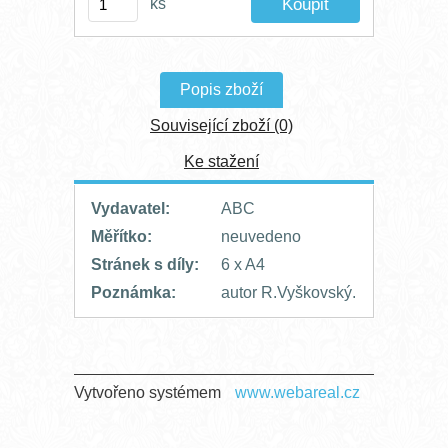
ks
Popis zboží
Související zboží (0)
Ke stažení
Vydavatel:
ABC
Měřítko:
neuvedeno
Stránek s díly:
6 x A4
Poznámka:
autor R.Vyškovský.
Vytvořeno systémem
www.webareal.cz