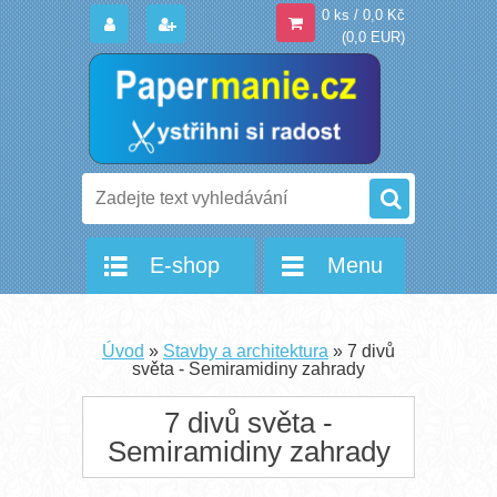
0 ks / 0,0 Kč
(0,0 EUR)
E-shop
Menu
Úvod
»
Stavby a architektura
»
7 divů
světa - Semiramidiny zahrady
7 divů světa -
Semiramidiny zahrady